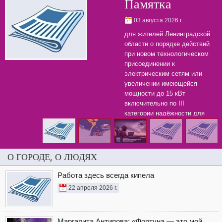
Памятка
03 августа 2026 г.
для жителей Ленинградской
области о порядке действий
при новом технологическом
присоединении к
электрическим сетям или
увеличении имеющейся
мощности до 15 кВт
включительно по III
категории надёжности для
бытовых нужд.
О ГОРОДЕ, О ЛЮДЯХ
Работа здесь всегда кипела
22 апреля 2026 г.
Маргарита Антипова: «Фортуна — это мой