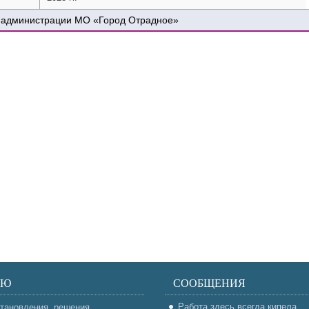
 администрации МО «Город Отрадное»
НЮ
СООБЩЕНИЯ
Работа здесь всегда кипела
тановления, решения