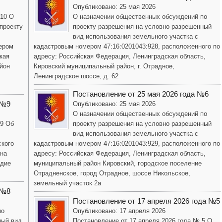
Опубликовано: 25 мая 2026
 10 О
О назначении общественных обсуждений по
проекту
проекту разрешения на условно разрешенный
вид использования земельного участка с
ером
кадастровым номером 47:16:0201043:928, расположенного по
кая
адресу: Российская Федерация, Ленинградская область,
йон
Кировский муниципальный район, г. Отрадное,
Ленинградское шоссе, д. 62
Постановление от 25 мая 2026 года №6
 №9
Опубликовано: 25 мая 2026
О назначении общественных обсуждений по
 9 Об
проекту разрешения на условно разрешенный
вид использования земельного участка с
ского
кадастровым номером 47:16:0201043:929, расположенного по
она
адресу: Российская Федерация, Ленинградская область,
одие
муниципальный район Кировский, городское поселение
Отрадненское, город Отрадное, шоссе Никольское,
земельный участок 2а
 №8
Постановление от 17 апреля 2026 года №5
по
Опубликовано: 17 апреля 2026
ный вид
Постановление от 17 апреля 2026 года № 5 О