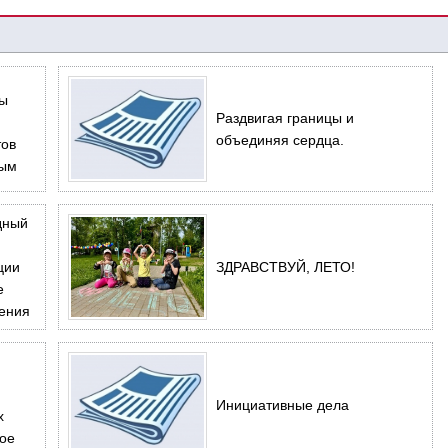
ны
Раздвигая границы и
объединяя сердца.
тов
вым
в
дный
одах,
вах
ции
ЗДРАВСТВУЙ, ЛЕТО!
ра
е
нения
Инициативные дела
х
ное