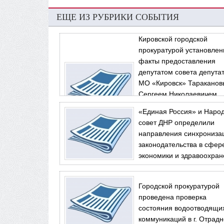
ЕЩЕ ИЗ РУБРИКИ СОБЫТИЯ
Кировской городской
прокуратурой установле
факты предоставления
депутатом совета депута
МО «Кировск» Таракано
Сергеем Николаевичем
недостоверных сведений 
«Единая Россия» и Наро
справках о доходах, расх
совет ДНР определили
имуществе и обязательст
направления синхрониза
имущественного характе
законодательства в сфер
экономики и здравоохра
Городской прокуратурой
проведена проверка
состояния водоотводящи
коммуникаций в г. Отрад