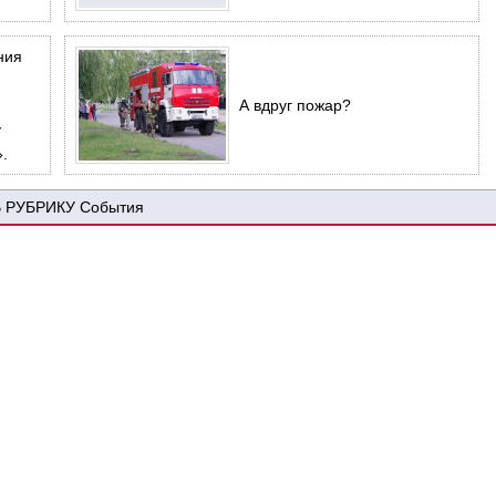
ния
А вдруг пожар?
у
.
События