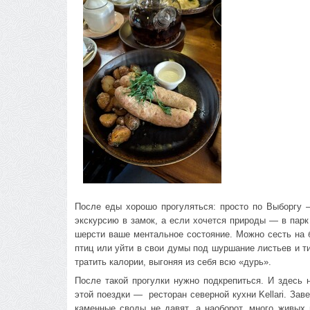
После еды хорошо прогуляться: просто по Выборгу —
экскурсию в замок, а если хочется природы — в парк
шерсти ваше ментальное состояние. Можно сесть на 
птиц или уйти в свои думы под шуршание листьев и т
тратить калории, выгоняя из себя всю «дурь».
После такой прогулки нужно подкрепиться. И здесь
этой поездки — ресторан северной кухни Kellari. Зав
каменные своды не давят, а наоборот, много живых 