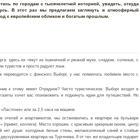
йтись по городам с тысячелетней историей, увидеть, откуда
усь. В этот раз мы предлагаем заглянуть в атмосферный
од с европейским обликом и богатым прошлым.
га: здесь их пекут из пшеничной и ржаной муки, сладкие, соленые, с
и туристов и просто радуют язык.
к переводится с финского Выборг, у нас появилось любимое место с
ние к этому имеет Отрадное? Чисто туристическое: Выборг входит в
газеты хочет вас познакомить и подкинуть идеи для путешествий. Но
 «Ласточке» или за 2,5 часа на машине.
в отелей и апартаментов, мы остановились в квартире на бульваре
» (привет, коллеги). Место хорошее, с красивым эркерным окном, центр
ней нет души: холодные белые стены, меланхоличный синий и слабые
 двухуровневая квартира на Тургенева, 8 от тех же владельцев подарит