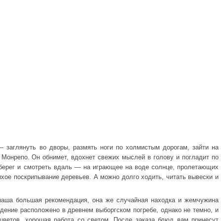
 заглянуть во дворы, размять ноги по холмистым дорогам, зайти на
 Монрепо. Он обнимет, вдохнет свежих мыслей в голову и погладит по
берег и смотреть вдаль — на играющее на воде солнце, пролетающих
ихое поскрипывание деревьев. А можно долго ходить, читать вывески и
 наша большая рекомендация, она же случайная находка и жемчужина
едение расположено в древнем выборгском погребе, однако не темно, и
цветов, хорошая работа со светом. После заказа блюд вам принесут