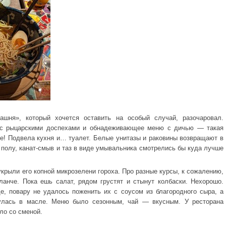
шня», который хочется оставить на особый случай, разочаровал.
р с рыцарскими доспехами и обнадеживающее меню с дичью — такая
ье! Подвела кухня и… туалет. Белые унитазы и раковины возвращают в
 полу, канат-смыв и таз в виде умывальника смотрелись бы куда лучше
укрыли его копной микрозелени гороха. Про разные курсы, к сожалению,
ланче. Пока ешь салат, рядом грустят и стынут колбаски. Нехорошо.
е, повару не удалось поженить их с соусом из благородного сыра, а
улась в масле. Меню было сезонным, чай — вкусным. У ресторана
зло со сменой.