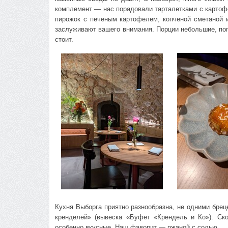
комплемент — нас порадовали тарталетками с картоф
пирожок с печеным картофелем, копченой сметаной и
заслуживают вашего внимания. Порции небольшие, поп
стоит.
Кухня Выборга приятно разнообразна, не одними бре
кренделей» (вывеска «Буфет «Крендель и Ко»). Ско
особенно вкусные. Наш фаворит — ржаной с солью.