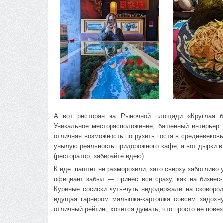
А вот ресторан на Рыночной площади «Круглая ба
Уникальное месторасположение, башенный интерье
отличная возможность погрузить гостя в средневеков
унылую реальность придорожного кафе, а вот дырки в
(ресторатор, забирайте идею).
К еде: паштет не разморозили, зато сверху заботливо 
официант забыл — принес все сразу, как на бизнес-
Куриные сосиски чуть-чуть недодержали на сковород
идущая гарниром малышка-картошка совсем задохн
отличный рейтинг, хочется думать, что просто не пове