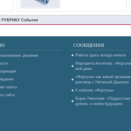
События
НЮ
СООБЩЕНИЯ
Работа здесь всегда кипела
тановления, решения
ости
Маргарита Антипова: «Фортун
мой дом»
ормация
«Фортуна» как живой организм
бщения
разговор с Натальей Дашонок
ив газеты
К юбилею «Фортуны»
та сайта
Борис Николаев: «Подросткам
думать о своем будущем»