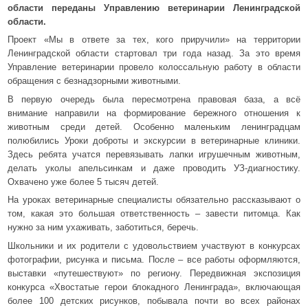
области переданы Управлению ветеринарии Ленинградской
области.
Проект «Мы в ответе за тех, кого приручили» на территории
Ленинградской области стартовал три года назад. За это время
Управление ветеринарии провело колоссальную работу в области
обращения с безнадзорными животными.
В первую очередь была пересмотрена правовая база, а всё
внимание направили на формирование бережного отношения к
животным среди детей. Особенно маленьким ленинградцам
полюбились Уроки доброты и экскурсии в ветеринарные клиники.
Здесь ребята учатся перевязывать лапки игрушечным животным,
делать уколы апельсинкам и даже проводить УЗ-диагностику.
Охвачено уже более 5 тысяч детей.
На уроках ветеринарные специалисты обязательно рассказывают о
том, какая это большая ответственность – завести питомца. Как
нужно за ним ухаживать, заботиться, беречь.
Школьники и их родители с удовольствием участвуют в конкурсах
фотографии, рисунка и письма. После – все работы оформляются,
выставки «путешествуют» по региону. Передвижная экспозиция
конкурса «Хвостатые герои блокадного Ленинграда», включающая
более 100 детских рисунков, побывала почти во всех районах