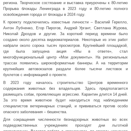
региона. Творческое состязание и выставка приурочены к 80-летию
Прорыва блокады Ленинграда в 2023 году и 80-летию полного
освобождения города от блокады в 2024 году.
К проекту подключились известные личности – Василий Герелло,
Антон Лубченко, Егор Пирогов, Андрей Ургант, Светлана Журова,
Николай Дроздов и другие. За короткий период времени было
создано около десятка видеоматериалов. Некоторые из этих работ
набрали около сорока тысяч просмотров. Крупнейшей площадкой,
где была запущена акция «Мы в ответе», стал
многофункциональный центр «Мои документы». На региональных
трассах появились широкоформатные баннеры. А на территории
крупнейших автовокзалов раздали более тысячи листовок и
буклетов с информацией о проекте.
В 2023 году началось строительство Центров временного
содержания животных без владельцев. Здесь предполагается
размещать собак, проявляющих агрессию. Карантин длится 14 дней.
За это время животное будет находиться под наблюдением
специалистов ветеринарных станций, и прививаться против особо
опасного заболевания – бешенства.
Для сокращения численности безнадзорных животных во всех
подведомственных учреждениях проходят дни льготной