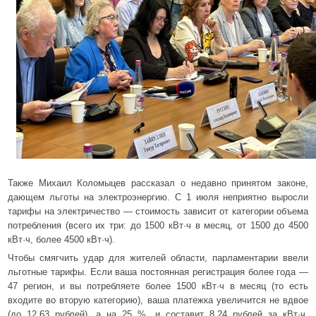
Также Михаил Коломыцев рассказал о недавно принятом законе,
дающем льготы на электроэнергию. С 1 июля неприятно выросли
тарифы на электричество — стоимость зависит от категории объема
потребления (всего их три: до 1500 кВт·ч в месяц, от 1500 до 4500
кВт·ч, более 4500 кВт·ч).
Чтобы смягчить удар для жителей области, парламентарии ввели
льготные тарифы. Если ваша постоянная регистрация более года —
47 регион, и вы потребляете более 1500 кВт·ч в месяц (то есть
входите во вторую категорию), ваша платежка увеличится не вдвое
(до 12,63 рублей), а на 25 %, и составит 8,24 рублей за кВт·ч.