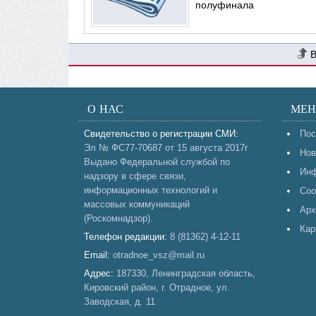
полуфинала
О НАС
МЕ
Свидетельство о регистрации СМИ:
Пос
Эл № ФС77-70687 от 15 августа 2017г
Нов
Выдано Федеральной службой по
Инф
надзору в сфере связи,
информационных технологий и
Соо
массовых коммуникаций
Арх
(Роскомнадзор).
Кар
Телефон редакции:
8 (81362) 4-12-11
Email:
otradnoe_vsz@mail.ru
Адрес:
187330, Ленинградская область,
Кировский район, г. Отрадное, ул.
Заводская, д. 11