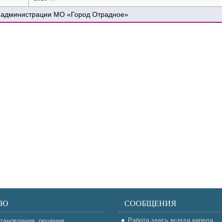
 администрации МО «Город Отрадное»
НЮ
СООБЩЕНИЯ
Работа здесь всегда кипела
тановления, решения