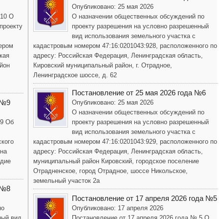
Опубликовано: 25 мая 2026
 10 О
О назначении общественных обсуждений по
проекту
проекту разрешения на условно разрешенный
вид использования земельного участка с
ером
кадастровым номером 47:16:0201043:928, расположенного по
кая
адресу: Российская Федерация, Ленинградская область,
йон
Кировский муниципальный район, г. Отрадное,
Ленинградское шоссе, д. 62
Постановление от 25 мая 2026 года №6
 №9
Опубликовано: 25 мая 2026
О назначении общественных обсуждений по
 9 Об
проекту разрешения на условно разрешенный
вид использования земельного участка с
ского
кадастровым номером 47:16:0201043:929, расположенного по
она
адресу: Российская Федерация, Ленинградская область,
одие
муниципальный район Кировский, городское поселение
Отрадненское, город Отрадное, шоссе Никольское,
земельный участок 2а
 №8
Постановление от 17 апреля 2026 года №5
по
Опубликовано: 17 апреля 2026
ный вид
Постановление от 17 апреля 2026 года № 5 О