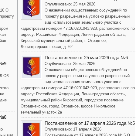
Опубликовано: 25 мая 2026
 10 О
О назначении общественных обсуждений по
проекту
проекту разрешения на условно разрешенный
вид использования земельного участка с
ером
кадастровым номером 47:16:0201043:928, расположенного по
кая
адресу: Российская Федерация, Ленинградская область,
йон
Кировский муниципальный район, г. Отрадное,
Ленинградское шоссе, д. 62
Постановление от 25 мая 2026 года №6
 №9
Опубликовано: 25 мая 2026
О назначении общественных обсуждений по
 9 Об
проекту разрешения на условно разрешенный
вид использования земельного участка с
ского
кадастровым номером 47:16:0201043:929, расположенного по
она
адресу: Российская Федерация, Ленинградская область,
одие
муниципальный район Кировский, городское поселение
Отрадненское, город Отрадное, шоссе Никольское,
земельный участок 2а
 №8
Постановление от 17 апреля 2026 года №5
по
Опубликовано: 17 апреля 2026
ный вид
Постановление от 17 апреля 2026 года № 5 О