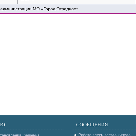
 администрации МО «Город Отрадное»
НЮ
СООБЩЕНИЯ
Работа здесь всегда кипела
тановления, решения