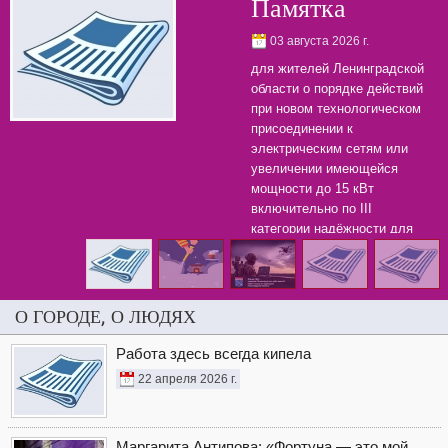
Памятка
03 августа 2026 г.
для жителей Ленинградской
области о порядке действий
при новом технологическом
присоединении к
электрическим сетям или
увеличении имеющейся
мощности до 15 кВт
включительно по III
категории надёжности для
бытовых нужд.
О ГОРОДЕ, О ЛЮДЯХ
Работа здесь всегда кипела
22 апреля 2026 г.
Маргарита Антипова: «Фортуна — это мой