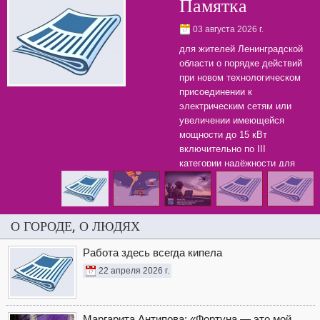
Памятка
03 августа 2026 г.
для жителей Ленинградской
области о порядке действий
при новом технологическом
присоединении к
электрическим сетям или
увеличении имеющейся
мощности до 15 кВт
включительно по III
категории надёжности для
бытовых нужд.
О ГОРОДЕ, О ЛЮДЯХ
Работа здесь всегда кипела
22 апреля 2026 г.
Маргарита Антипова: «Фортуна — это мой