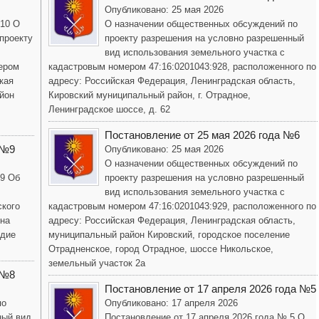
Опубликовано: 25 мая 2026
 10 О
О назначении общественных обсуждений по
проекту
проекту разрешения на условно разрешенный
вид использования земельного участка с
ером
кадастровым номером 47:16:0201043:928, расположенного по
кая
адресу: Российская Федерация, Ленинградская область,
йон
Кировский муниципальный район, г. Отрадное,
Ленинградское шоссе, д. 62
Постановление от 25 мая 2026 года №6
 №9
Опубликовано: 25 мая 2026
О назначении общественных обсуждений по
 9 Об
проекту разрешения на условно разрешенный
вид использования земельного участка с
ского
кадастровым номером 47:16:0201043:929, расположенного по
она
адресу: Российская Федерация, Ленинградская область,
одие
муниципальный район Кировский, городское поселение
Отрадненское, город Отрадное, шоссе Никольское,
земельный участок 2а
 №8
Постановление от 17 апреля 2026 года №5
по
Опубликовано: 17 апреля 2026
ный вид
Постановление от 17 апреля 2026 года № 5 О