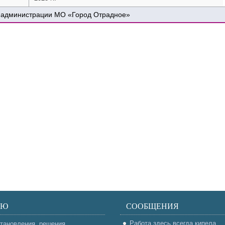
 администрации МО «Город Отрадное»
НЮ
СООБЩЕНИЯ
Работа здесь всегда кипела
тановления, решения