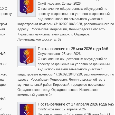
Опубликовано: 25 мая 2026
 10 О
О назначении общественных обсуждений по
проекту
проекту разрешения на условно разрешенный
вид использования земельного участка с
ером
кадастровым номером 47:16:0201043:928, расположенного по
кая
адресу: Российская Федерация, Ленинградская область,
йон
Кировский муниципальный район, г. Отрадное,
Ленинградское шоссе, д. 62
Постановление от 25 мая 2026 года №6
 №9
Опубликовано: 25 мая 2026
О назначении общественных обсуждений по
 9 Об
проекту разрешения на условно разрешенный
вид использования земельного участка с
ского
кадастровым номером 47:16:0201043:929, расположенного по
она
адресу: Российская Федерация, Ленинградская область,
одие
муниципальный район Кировский, городское поселение
Отрадненское, город Отрадное, шоссе Никольское,
земельный участок 2а
 №8
Постановление от 17 апреля 2026 года №5
по
Опубликовано: 17 апреля 2026
ный вид
Постановление от 17 апреля 2026 года № 5 О