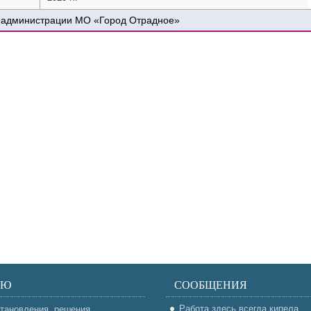
 администрации МО «Город Отрадное»
НЮ
СООБЩЕНИЯ
Работа здесь всегда кипела
тановления, решения