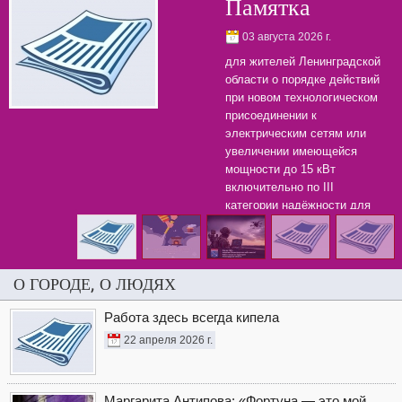
Памятка
03 августа 2026 г.
для жителей Ленинградской
области о порядке действий
при новом технологическом
присоединении к
электрическим сетям или
увеличении имеющейся
мощности до 15 кВт
включительно по III
категории надёжности для
бытовых нужд.
О ГОРОДЕ, О ЛЮДЯХ
Работа здесь всегда кипела
22 апреля 2026 г.
Маргарита Антипова: «Фортуна — это мой