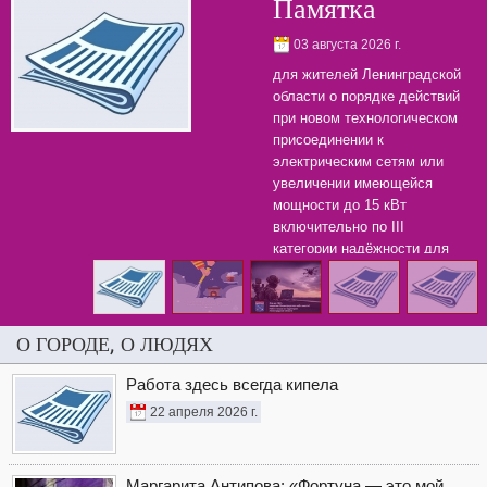
Памятка
03 августа 2026 г.
для жителей Ленинградской
области о порядке действий
при новом технологическом
присоединении к
электрическим сетям или
увеличении имеющейся
мощности до 15 кВт
включительно по III
категории надёжности для
бытовых нужд.
О ГОРОДЕ, О ЛЮДЯХ
Работа здесь всегда кипела
22 апреля 2026 г.
Маргарита Антипова: «Фортуна — это мой