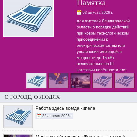
Памятка
03 августа 2026 г.
для жителей Ленинградской
области о порядке действий
при новом технологическом
присоединении к
электрическим сетям или
увеличении имеющейся
мощности до 15 кВт
включительно по III
категории надёжности для
бытовых нужд.
О ГОРОДЕ, О ЛЮДЯХ
Работа здесь всегда кипела
22 апреля 2026 г.
Маргарита Антипова: «Фортуна — это мой