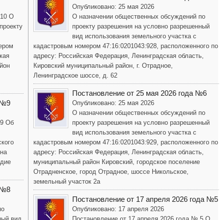
Опубликовано: 25 мая 2026
 10 О
О назначении общественных обсуждений по
проекту
проекту разрешения на условно разрешенный
вид использования земельного участка с
ером
кадастровым номером 47:16:0201043:928, расположенного по
кая
адресу: Российская Федерация, Ленинградская область,
йон
Кировский муниципальный район, г. Отрадное,
Ленинградское шоссе, д. 62
Постановление от 25 мая 2026 года №6
 №9
Опубликовано: 25 мая 2026
О назначении общественных обсуждений по
 9 Об
проекту разрешения на условно разрешенный
вид использования земельного участка с
ского
кадастровым номером 47:16:0201043:929, расположенного по
она
адресу: Российская Федерация, Ленинградская область,
одие
муниципальный район Кировский, городское поселение
Отрадненское, город Отрадное, шоссе Никольское,
земельный участок 2а
 №8
Постановление от 17 апреля 2026 года №5
по
Опубликовано: 17 апреля 2026
ный вид
Постановление от 17 апреля 2026 года № 5 О