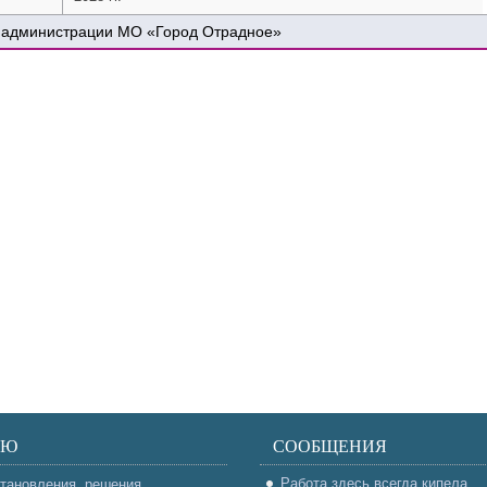
 администрации МО «Город Отрадное»
НЮ
СООБЩЕНИЯ
Работа здесь всегда кипела
тановления, решения