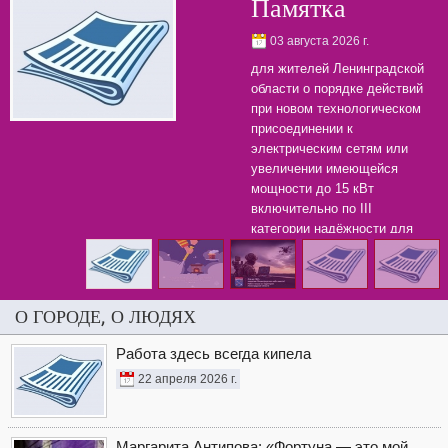
Памятка
03 августа 2026 г.
для жителей Ленинградской
области о порядке действий
при новом технологическом
присоединении к
электрическим сетям или
увеличении имеющейся
мощности до 15 кВт
включительно по III
категории надёжности для
бытовых нужд.
О ГОРОДЕ, О ЛЮДЯХ
Работа здесь всегда кипела
22 апреля 2026 г.
Маргарита Антипова: «Фортуна — это мой