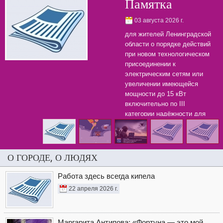
Памятка
03 августа 2026 г.
для жителей Ленинградской
области о порядке действий
при новом технологическом
присоединении к
электрическим сетям или
увеличении имеющейся
мощности до 15 кВт
включительно по III
категории надёжности для
бытовых нужд.
О ГОРОДЕ, О ЛЮДЯХ
Работа здесь всегда кипела
22 апреля 2026 г.
Маргарита Антипова: «Фортуна — это мой