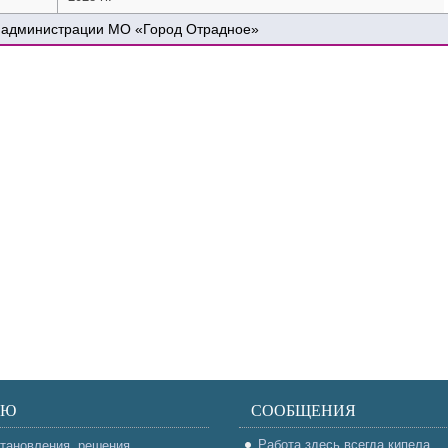
 администрации МО «Город Отрадное»
НЮ
СООБЩЕНИЯ
Работа здесь всегда кипела
тановления, решения