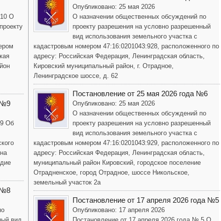
Опубликовано: 25 мая 2026
 10 О
О назначении общественных обсуждений по
проекту
проекту разрешения на условно разрешенный
вид использования земельного участка с
ером
кадастровым номером 47:16:0201043:928, расположенного по
кая
адресу: Российская Федерация, Ленинградская область,
йон
Кировский муниципальный район, г. Отрадное,
Ленинградское шоссе, д. 62
Постановление от 25 мая 2026 года №6
 №9
Опубликовано: 25 мая 2026
О назначении общественных обсуждений по
 9 Об
проекту разрешения на условно разрешенный
вид использования земельного участка с
ского
кадастровым номером 47:16:0201043:929, расположенного по
она
адресу: Российская Федерация, Ленинградская область,
одие
муниципальный район Кировский, городское поселение
Отрадненское, город Отрадное, шоссе Никольское,
земельный участок 2а
 №8
Постановление от 17 апреля 2026 года №5
по
Опубликовано: 17 апреля 2026
ный вид
Постановление от 17 апреля 2026 года № 5 О