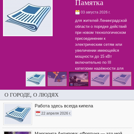
Памятка
03 августа 2026 г.
для жителей Ленинградской
области о порядке действий
при новом технологическом
присоединении к
электрическим сетям или
увеличении имеющейся
мощности до 15 кВт
включительно по III
категории надёжности для
бытовых нужд.
О ГОРОДЕ, О ЛЮДЯХ
Работа здесь всегда кипела
22 апреля 2026 г.
Маргарита Антипова: «Фортуна — это мой