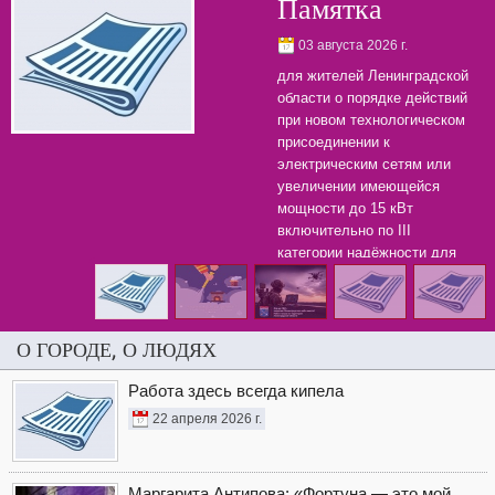
Памятка
03 августа 2026 г.
для жителей Ленинградской
области о порядке действий
при новом технологическом
присоединении к
электрическим сетям или
увеличении имеющейся
мощности до 15 кВт
включительно по III
категории надёжности для
бытовых нужд.
О ГОРОДЕ, О ЛЮДЯХ
Работа здесь всегда кипела
22 апреля 2026 г.
Маргарита Антипова: «Фортуна — это мой