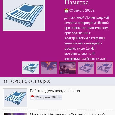
Памятка
03 августа 2026 г.
для жителей Ленинградской
области о порядке действий
при новом технологическом
присоединении к
электрическим сетям или
увеличении имеющейся
мощности до 15 кВт
включительно по III
категории надёжности для
бытовых нужд.
О ГОРОДЕ, О ЛЮДЯХ
Работа здесь всегда кипела
22 апреля 2026 г.
Маргарита Антипова: «Фортуна — это мой