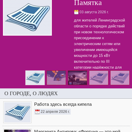
Памятка
03 августа 2026 г.
для жителей Ленинградской
области о порядке действий
при новом технологическом
присоединении к
электрическим сетям или
увеличении имеющейся
мощности до 15 кВт
включительно по III
категории надёжности для
бытовых нужд.
О ГОРОДЕ, О ЛЮДЯХ
Работа здесь всегда кипела
22 апреля 2026 г.
Маргарита Антипова: «Фортуна — это мой