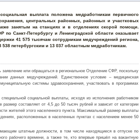
 социальная выплата положена медработникам первичного
охранения, центральных районных, районных и участковых
акже занятым на станциях и в отделениях скорой помощи.
Р по Санкт-Петербургу и Ленинградской области оказывает
держки 41 575 тысячам сотрудникам медучреждений региона,
8 538 петербургским и 13 037 областным медработникам.
ь заявление или обращаться в региональное Отделение СФР, поскольку
вании данных медучреждений. Единственное условие – медицинская
 муниципальную системы здравоохранения, участвовать в программах
 специальной социальной выплаты, исходя из исполнения работником
 размер составляет от 4,5 до 50 тысяч рублей и зависит от категории
ости жителей этого населенного пункта. Максимальный размер выплаты
дениях, расположенных в населенных пунктах с населением менее 50
имающим штатные должности, в том числе находящиеся в отпуске по
ого рабочего времени, а также те, кто впервые пришёл на вакантную