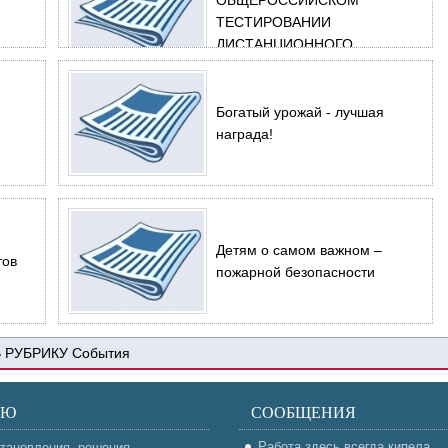
ОБЩЕРОССИЙСКОМ
ТЕСТИРОВАНИИ
ДИСТАНЦИОННОГО
ЭЛЕКТРОННОГО
ГОЛОСОВАНИЯ
Богатый урожай - лучшая
награда!
Детям о самом важном –
тов
пожарной безопасности
События
НЮ
СООБЩЕНИЯ
Работа здесь всегда кипела
тановления, решения