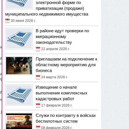
электронной форме по
приватизации (продаже)
муниципального недвижимого имущества
30 июня 2026 г.
В районе идут проверки по
миграционному
законодательству
ифрового
22 апреля 2026 г.
 задачи о
 цифровой
Приглашаем на подключение к
со штрих-
областному мероприятию для
бизнеса
омендации
24 марта 2026 г.
проверить
Извещение о начале
реля.
выполнения комплексных
кадастровых работ
онлайн на
17 февраля 2026 г.
 Ефимова
Служи по контракту в войсках
беспилотных систем
08 февраля 2026 г.