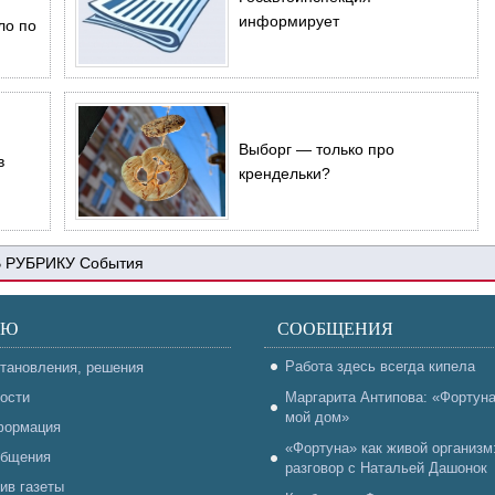
информирует
ло по
Выборг — только про
в
крендельки?
События
НЮ
СООБЩЕНИЯ
Работа здесь всегда кипела
тановления, решения
ости
Маргарита Антипова: «Фортун
мой дом»
ормация
«Фортуна» как живой организм
бщения
разговор с Натальей Дашонок
ив газеты