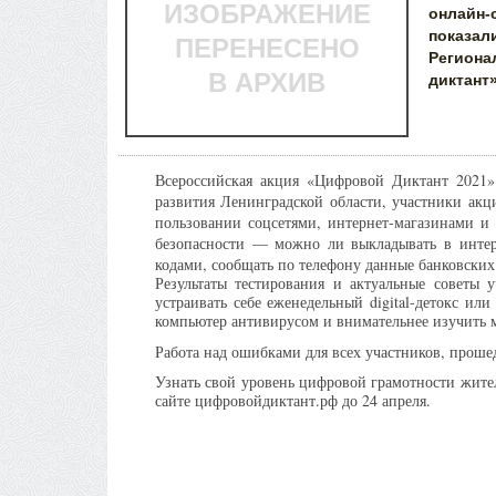
ИЗОБРАЖЕНИЕ
онлайн
показал
ПЕРЕНЕСЕНО
Региона
В АРХИВ
диктант
Всероссийская акция «Цифровой Диктант 2021»
развития Ленинградской области, участники акц
пользовании соцсетями, интернет-магазинами 
безопасности — можно ли выкладывать в интер
кодами, сообщать по телефону данные банковских
Результаты тестирования и актуальные советы
устраивать себе еженедельный digital-детокс ил
компьютер антивирусом и внимательнее изучить 
Работа над ошибками для всех участников, прошед
Узнать свой уровень цифровой грамотности жител
сайте цифровойдиктант.рф до 24 апреля.