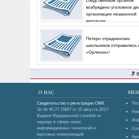
следственным органом
возбуждено уголовное де
организации незаконной
миграции
Пятеро отрадненских
школьников отправились 
«Орленок»!
О НАС
МЕ
Свидетельство о регистрации СМИ:
Пос
Эл № ФС77-70687 от 15 августа 2017г
Нов
Выдано Федеральной службой по
Инф
надзору в сфере связи,
информационных технологий и
Соо
массовых коммуникаций
Арх