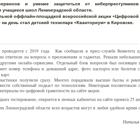
-сервисов и умение защититься от киберпреступников
и учащиеся школ Ленинградской области.
льной оффлайн-площадкой всероссийской акции «Цифровой
» на день стал детский технопарк «Кванториум» в Кировске.
 проводится с 2019 года. Как сообщили в пресс-службе Комитета ц
ии ответили на вопросы о приложениях и гаджетах. Решали небольшие
и другими онлайн-сервисами. Отдельный блок вопросов был посвящен
нет номер телефона и домашний адрес, фото паспорта или билетов 
 карт.
 участники получили сразу. Многих порадовали высшие баллы и рек
и вести собственный подкаст по технологиям. Некоторым посоветовали 
материалы по цифровой грамотности на сайте акции.
ших тестирование, откроется в личных кабинетах на сайте проекта 25 ап
и Ленинградской области всех возрастов могут в любое удобное время 
Наталья