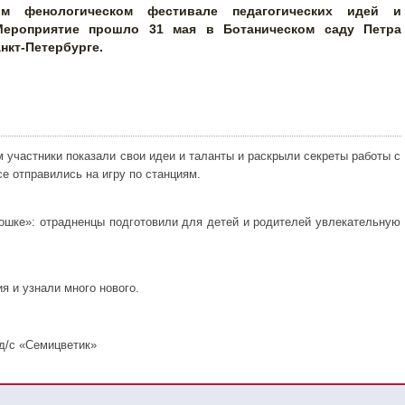
ом фенологическом фестивале педагогических идей и
Мероприятие прошло 31 мая в Ботаническом саду Петра
нкт-Петербурге.
м участники показали свои идеи и таланты и раскрыли секреты работы с
е отправились на игру по станциям.
шке»: отрадненцы подготовили для детей и родителей увлекательную
я и узнали много нового.
д/с «Семицветик»