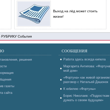
Выход на лёд может стоить
жизни!
События
НЮ
СООБЩЕНИЯ
Работа здесь всегда кипела
тановления, решения
ости
Маргарита Антипова: «Фортун
мой дом»
ормация
«Фортуна» как живой организм
бщения
разговор с Натальей Дашонок
ив газеты
К юбилею «Фортуны»
та сайта
Борис Николаев: «Подросткам
думать о своем будущем»