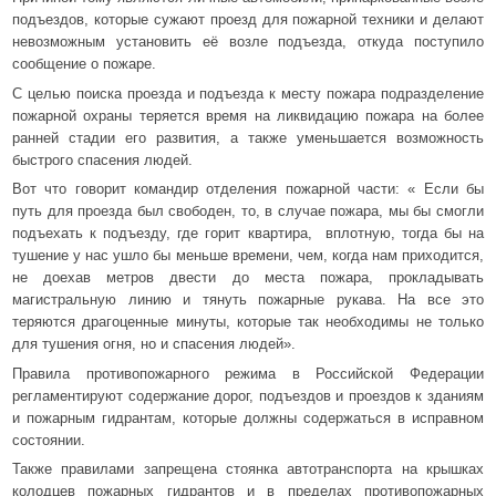
подъездов, которые сужают проезд для пожарной техники и делают
невозможным установить её возле подъезда, откуда поступило
сообщение о пожаре.
С целью поиска проезда и подъезда к месту пожара подразделение
пожарной охраны теряется время на ликвидацию пожара на более
ранней стадии его развития, а также уменьшается возможность
быстрого спасения людей.
Вот что говорит командир отделения пожарной части: « Если бы
путь для проезда был свободен, то, в случае пожара, мы бы смогли
подъехать к подъезду, где горит квартира, вплотную, тогда бы на
тушение у нас ушло бы меньше времени, чем, когда нам приходится,
не доехав метров двести до места пожара, прокладывать
магистральную линию и тянуть пожарные рукава. На все это
теряются драгоценные минуты, которые так необходимы не только
для тушения огня, но и спасения людей».
Правила противопожарного режима в Российской Федерации
регламентируют содержание дорог, подъездов и проездов к зданиям
и пожарным гидрантам, которые должны содержаться в исправном
состоянии.
Также правилами запрещена стоянка автотранспорта на крышках
колодцев пожарных гидрантов и в пределах противопожарных