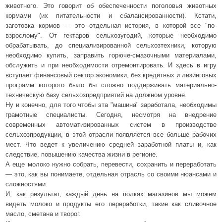
животного. Это говорит об обеспеченности поголовья животных
кормами (их питательности и сбалансированности). Кстати,
заготовка кормов — это отдельная история, в которой все "по-
взрослому". От гектаров сельхозугодий, которые необходимо
обрабатывать, до специализированной сельхозтехники, которую
необходимо купить, заправить горюче-смазочными материалами,
обслужить и при необходимости отремонтировать. И здесь в игру
вступает финансовый сектор экономики, без кредитных и лизинговых
программ которого было бы сложно поддерживать материально-
техническую базу сельхозпредприятий на должном уровне.
Ну и конечно, для того чтобы эта "машина" заработала, необходимы
грамотные специалисты. Сегодня, несмотря на внедрение
современных автоматизированных систем в производстве
сельхозпродукции, в этой отрасли появляется все больше рабочих
мест. Что ведет к увеличению средней заработной платы и, как
следствие, повышению качества жизни в регионе.
А еще молоко нужно собрать, перевести, сохранить и переработать
— это, как вы понимаете, отдельная отрасль со своими нюансами и
сложностями.
И, как результат, каждый день на полках магазинов мы можем
видеть молоко и продукты его переработки, такие как сливочное
масло, сметана и творог.