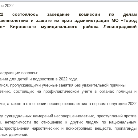
ря 2022
.2022 состоялось заседание комиссии по делам
шеннолетних и защите их прав администрации МО «Город
ое» Кировского муниципального района Ленинградской
.
следующие вопросы:
нии для детей и подростков в 2022 году.
мися, пропускающими учебные занятия без уважительной причины.
летних, состоящих на профилактическом учете в органах полиции и
ми, а также в отношении несовершеннолетних в первом полугодии 2022
ику суицидальных намерений несовершеннолетних, преступлений против
ти, нетерпимости по отношению к других людям по национальным
аспространения наркотических и психотропных веществ, пропаганды
жных движений.