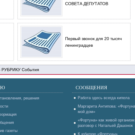
СОВЕТА ДЕПУТАТОВ
Первый звонок для 20 тысяч
ленинградцев
События
НЮ
СООБЩЕНИЯ
Работа здесь всегда кипела
тановления, решения
ости
Маргарита Антипова: «Фортун
мой дом»
ормация
«Фортуна» как живой организм
бщения
разговор с Натальей Дашонок
ив газеты
К юбилею «Фортуны»