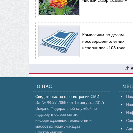
Чистый сквер «Семья»
Комиссиям по делам
несовершеннолетних
исполнилось 103 года
О НАС
МЕ
Свидетельство о регистрации СМИ:
Пос
Эл № ФС77-70687 от 15 августа 2017г
Нов
Выдано Федеральной службой по
Инф
надзору в сфере связи,
информационных технологий и
Соо
массовых коммуникаций
Арх
(Роскомнадзор).