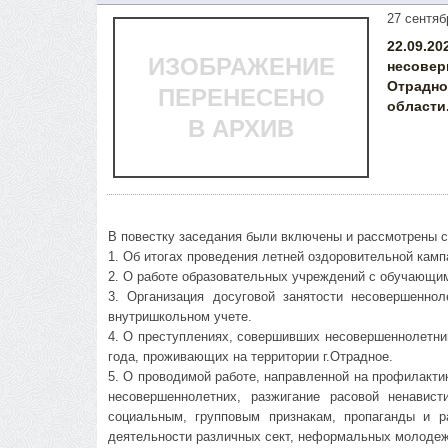
27 сентяб
22.09
ИЗОБРАЖЕНИЕ
несовер
Отрадн
ПЕРЕНЕСЕНО
области
В АРХИВ
В повестку заседания были включены и рассмотрены 
1. Об итогах проведения летней оздоровительной кампа
2. О работе образовательных учреждений с обучающи
3. Организация досуговой занятости несовершенно
внутришкольном учете.
4. О преступлениях, совершивших несовершеннолетни
года, проживающих на территории г.Отрадное.
5. О проводимой работе, направленной на профилакт
несовершеннолетних, разжигание расовой ненавис
социальным, групповым признакам, пропаганды и р
деятельности различных сект, неформальных молоде