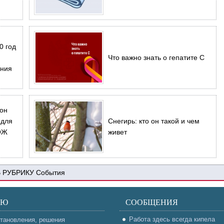
0 год
Что важно знать о гепатите С
ения
фон
 для
Снегирь: кто он такой и чем
ОЖ
живет
События
НЮ
СООБЩЕНИЯ
Работа здесь всегда кипела
тановления, решения