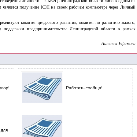
остоверения личности – в МФЦ Ленинградской области либо в одном из
 является получение КЭП на своем рабочем компьютере через Личный
еализуют комитет цифрового развития, комитет по развитию малого,
д поддержки предпринимательства Ленинградской области в рамках
Наталья Ефимова
двор!
Работать сообща!
 для