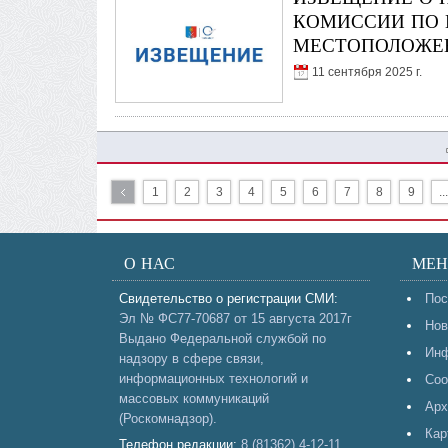
КОМИССИИ ПО 
МЕСТОПОЛОЖЕН
11 сентября 2025 г.
1
2
3
4
5
6
7
8
9
...
О НАС
МЕ
Свидетельство о регистрации СМИ:
Пос
Эл № ФС77-70687 от 15 августа 2017г
Нов
Выдано Федеральной службой по
Инф
надзору в сфере связи,
информационных технологий и
Соо
массовых коммуникаций
Арх
(Роскомнадзор).
Кар
Телефон редакции:
8 (81362) 4-12-11