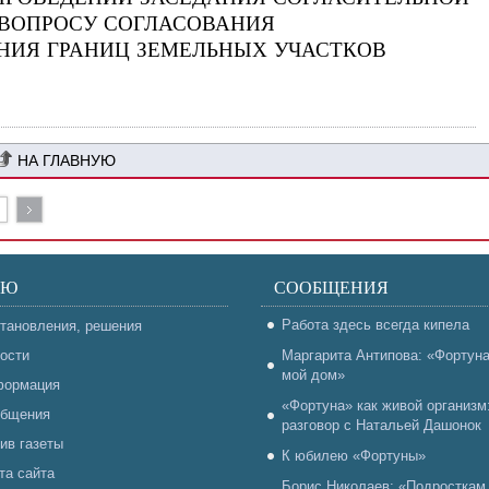
ВОПРОСУ СОГЛАСОВАНИЯ
ИЯ ГРАНИЦ ЗЕМЕЛЬНЫХ УЧАСТКОВ
НА ГЛАВНУЮ
НЮ
СООБЩЕНИЯ
Работа здесь всегда кипела
тановления, решения
ости
Маргарита Антипова: «Фортун
мой дом»
ормация
«Фортуна» как живой организм
бщения
разговор с Натальей Дашонок
ив газеты
К юбилею «Фортуны»
та сайта
Борис Николаев: «Подросткам