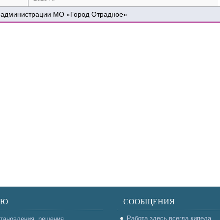
 администрации МО «Город Отрадное»
НЮ
СООБЩЕНИЯ
Работа здесь всегда кипела
тановления, решения