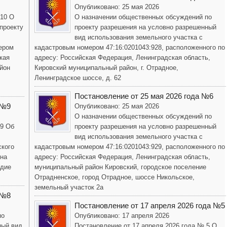
Опубликовано: 25 мая 2026
 10 О
О назначении общественных обсуждений по
проекту
проекту разрешения на условно разрешенный
вид использования земельного участка с
ером
кадастровым номером 47:16:0201043:928, расположенного по
кая
адресу: Российская Федерация, Ленинградская область,
йон
Кировский муниципальный район, г. Отрадное,
Ленинградское шоссе, д. 62
Постановление от 25 мая 2026 года №6
 №9
Опубликовано: 25 мая 2026
О назначении общественных обсуждений по
 9 Об
проекту разрешения на условно разрешенный
вид использования земельного участка с
ского
кадастровым номером 47:16:0201043:929, расположенного по
она
адресу: Российская Федерация, Ленинградская область,
одие
муниципальный район Кировский, городское поселение
Отрадненское, город Отрадное, шоссе Никольское,
земельный участок 2а
 №8
Постановление от 17 апреля 2026 года №5
по
Опубликовано: 17 апреля 2026
ный вид
Постановление от 17 апреля 2026 года № 5 О