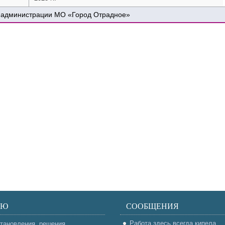
 администрации МО «Город Отрадное»
НЮ
СООБЩЕНИЯ
Работа здесь всегда кипела
тановления, решения