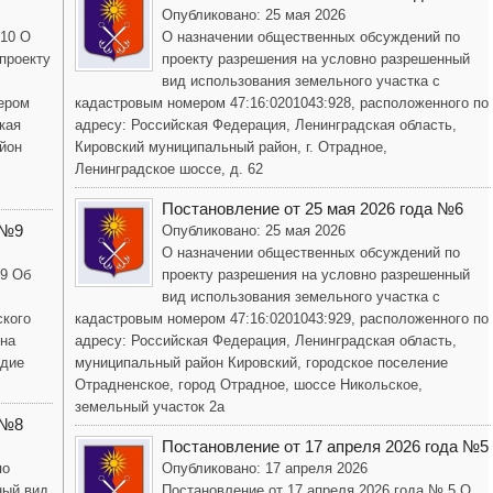
Опубликовано: 25 мая 2026
 10 О
О назначении общественных обсуждений по
проекту
проекту разрешения на условно разрешенный
вид использования земельного участка с
ером
кадастровым номером 47:16:0201043:928, расположенного по
кая
адресу: Российская Федерация, Ленинградская область,
йон
Кировский муниципальный район, г. Отрадное,
Ленинградское шоссе, д. 62
Постановление от 25 мая 2026 года №6
 №9
Опубликовано: 25 мая 2026
О назначении общественных обсуждений по
 9 Об
проекту разрешения на условно разрешенный
вид использования земельного участка с
ского
кадастровым номером 47:16:0201043:929, расположенного по
она
адресу: Российская Федерация, Ленинградская область,
одие
муниципальный район Кировский, городское поселение
Отрадненское, город Отрадное, шоссе Никольское,
земельный участок 2а
 №8
Постановление от 17 апреля 2026 года №5
по
Опубликовано: 17 апреля 2026
ный вид
Постановление от 17 апреля 2026 года № 5 О