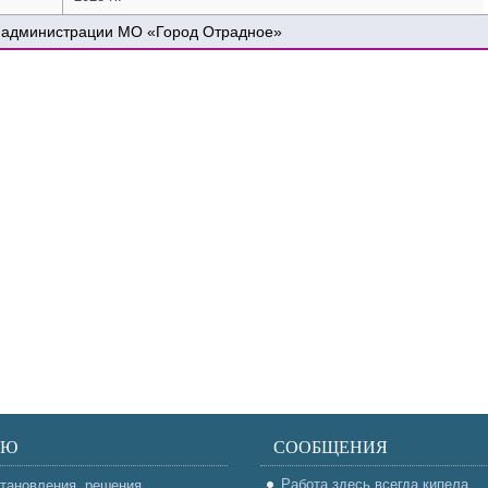
 администрации МО «Город Отрадное»
НЮ
СООБЩЕНИЯ
Работа здесь всегда кипела
тановления, решения