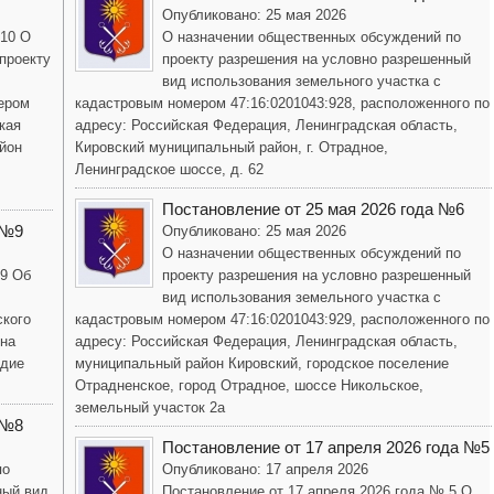
Опубликовано: 25 мая 2026
 10 О
О назначении общественных обсуждений по
проекту
проекту разрешения на условно разрешенный
вид использования земельного участка с
ером
кадастровым номером 47:16:0201043:928, расположенного по
кая
адресу: Российская Федерация, Ленинградская область,
йон
Кировский муниципальный район, г. Отрадное,
Ленинградское шоссе, д. 62
Постановление от 25 мая 2026 года №6
 №9
Опубликовано: 25 мая 2026
О назначении общественных обсуждений по
 9 Об
проекту разрешения на условно разрешенный
вид использования земельного участка с
ского
кадастровым номером 47:16:0201043:929, расположенного по
она
адресу: Российская Федерация, Ленинградская область,
одие
муниципальный район Кировский, городское поселение
Отрадненское, город Отрадное, шоссе Никольское,
земельный участок 2а
 №8
Постановление от 17 апреля 2026 года №5
по
Опубликовано: 17 апреля 2026
ный вид
Постановление от 17 апреля 2026 года № 5 О