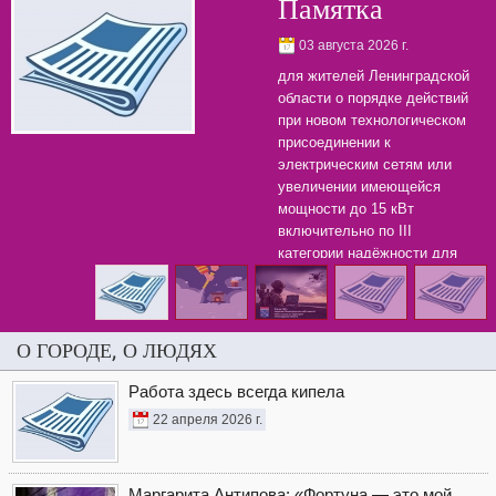
Памятка
03 августа 2026 г.
для жителей Ленинградской
области о порядке действий
при новом технологическом
присоединении к
электрическим сетям или
увеличении имеющейся
мощности до 15 кВт
включительно по III
категории надёжности для
бытовых нужд.
О ГОРОДЕ, О ЛЮДЯХ
Работа здесь всегда кипела
22 апреля 2026 г.
Маргарита Антипова: «Фортуна — это мой