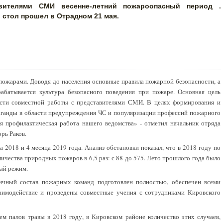
авителями СМИ весенне-летний пожароопасный период .
 стол прошел в Отрадном 21 мая.
пожарами. Доводя до населения основные правила пожарной безопасности, а
абатывается культура безопасного поведения при пожаре. Основная цель
сти совместной работы с представителями СМИ. В целях формирования и
паганды в области предупреждения ЧС и популяризации профессий пожарного
я профилактическая работа нашего ведомства» - отметил начальник отряда
рь Раков.
 2018 и 4 месяца 2019 года. Анализ обстановки показал, что в 2018 году по
ичества природных пожаров в 6,5 раз: с 88 до 575. Лето прошлого года было
ый режим.
ичный состав пожарных команд подготовлен полностью, обеспечен всеми
имодействие и проведены совместные учения с сотрудниками Кировского
ем палов травы в 2018 году, в Кировском районе количество этих случаев,