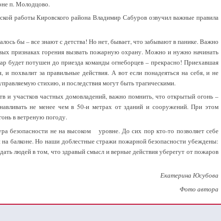
оне п. Молодцово.
еской работы Кировского района Владимир Сабуров озвучил важные правила
лось бы – все знают с детства! Но нет, бывает, что забывают в панике. Важно
рвых признаках горения вызвать пожарную охрану. Можно и нужно начинать
ар будет потушен до приезда команды огнеборцев – прекрасно! Приехавшая
, и похвалит за правильные действия. А вот если понадеяться на себя, и не
еуправляемую стихию, и последствия могут быть трагическими.
тв и участков частных домовладений, важно помнить, что открытый огонь –
навливать не менее чем в 50-и метрах от зданий и сооружений. При этом
гонь в ветреную погоду.
ура безопасности не на высоком уровне. До сих пор кто-то позволяет себе
и на балконе. Но наши доблестные стражи пожарной безопасности убеждены:
дать людей в том, что здравый смысл и верные действия уберегут от пожаров
Екатерина Юсубова
Фото автора