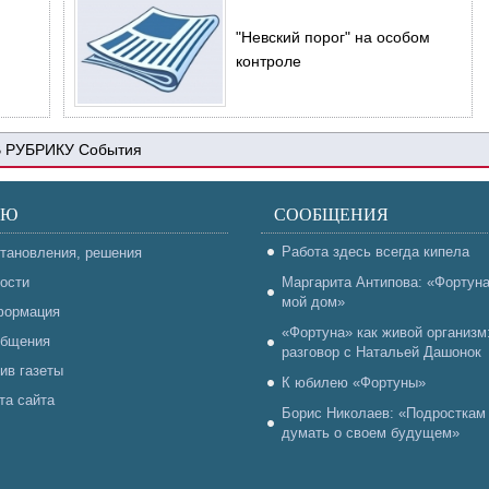
"Невский порог" на особом
контроле
События
НЮ
СООБЩЕНИЯ
Работа здесь всегда кипела
тановления, решения
ости
Маргарита Антипова: «Фортун
мой дом»
ормация
«Фортуна» как живой организм
бщения
разговор с Натальей Дашонок
ив газеты
К юбилею «Фортуны»
та сайта
Борис Николаев: «Подросткам
думать о своем будущем»