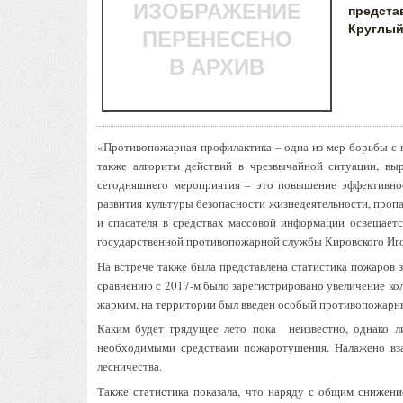
ИЗОБРАЖЕНИЕ
предст
Круглый
ПЕРЕНЕСЕНО
В АРХИВ
«Противопожарная профилактика – одна из мер борьбы с 
также алгоритм действий в чрезвычайной ситуации, выр
сегодняшнего мероприятия – это повышение эффективно
развития культуры безопасности жизнедеятельности, про
и спасателя в средствах массовой информации освещаетс
государственной противопожарной службы Кировского Иго
На встрече также была представлена статистика пожаров за
сравнению с 2017-м было зарегистрировано увеличение кол
жарким, на территории был введен особый противопожарн
Каким будет грядущее лето пока неизвестно, однако л
необходимыми средствами пожаротушения. Налажено вза
лесничества.
Также статистика показала, что наряду с общим снижени