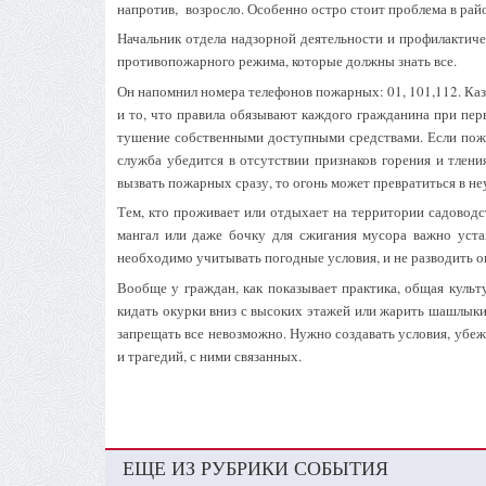
напротив, возросло. Особенно остро стоит проблема в рай
Начальник отдела надзорной деятельности и профилактич
противопожарного режима, которые должны знать все.
Он напомнил номера телефонов пожарных: 01, 101,112. Каза
и то, что правила обязывают каждого гражданина при пе
тушение собственными доступными средствами. Если пож
служба убедится в отсутствии признаков горения и тления
вызвать пожарных сразу, то огонь может превратиться в н
Тем, кто проживает или отдыхает на территории садоводс
мангал или даже бочку для сжигания мусора важно уста
необходимо учитывать погодные условия, и не разводить о
Вообще у граждан, как показывает практика, общая культ
кидать окурки вниз с высоких этажей или жарить шашлык
запрещать все невозможно. Нужно создавать условия, убеж
и трагедий, с ними связанных.
ЕЩЕ ИЗ РУБРИКИ СОБЫТИЯ