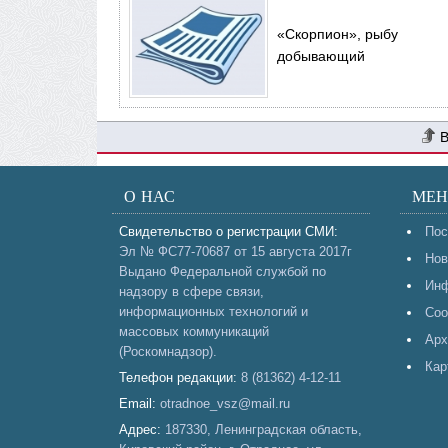
«Скорпион», рыбу
добывающий
О НАС
МЕ
Свидетельство о регистрации СМИ:
Пос
Эл № ФС77-70687 от 15 августа 2017г
Нов
Выдано Федеральной службой по
Инф
надзору в сфере связи,
информационных технологий и
Соо
массовых коммуникаций
Арх
(Роскомнадзор).
Кар
Телефон редакции:
8 (81362) 4-12-11
Email:
otradnoe_vsz@mail.ru
Адрес:
187330, Ленинградская область,