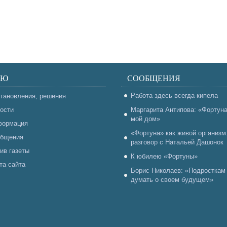
НЮ
СООБЩЕНИЯ
Работа здесь всегда кипела
тановления, решения
ости
Маргарита Антипова: «Фортун
мой дом»
ормация
«Фортуна» как живой организм
бщения
разговор с Натальей Дашонок
ив газеты
К юбилею «Фортуны»
та сайта
Борис Николаев: «Подросткам
думать о своем будущем»