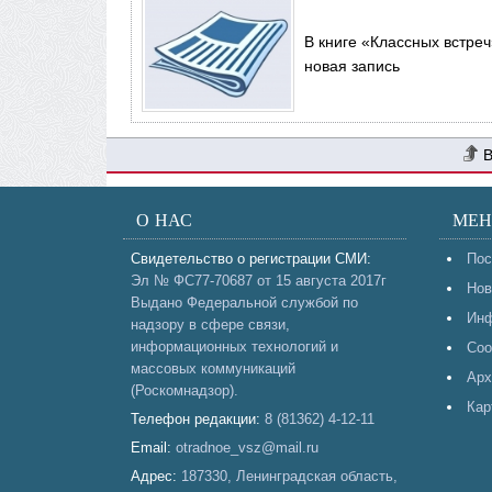
В книге «Классных встреч
новая запись
О НАС
МЕ
Свидетельство о регистрации СМИ:
Пос
Эл № ФС77-70687 от 15 августа 2017г
Нов
Выдано Федеральной службой по
Инф
надзору в сфере связи,
информационных технологий и
Соо
массовых коммуникаций
Арх
(Роскомнадзор).
Кар
Телефон редакции:
8 (81362) 4-12-11
Email:
otradnoe_vsz@mail.ru
Адрес:
187330, Ленинградская область,