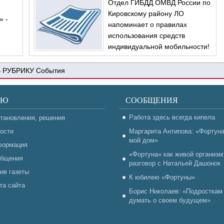
Отдел ГИБДД ОМВД России по
Кировскому району ЛО
» -
напоминает о правилах
использования средств
индивидуальной мобильности!
События
НЮ
СООБЩЕНИЯ
Работа здесь всегда кипела
тановления, решения
ости
Маргарита Антипова: «Фортун
мой дом»
ормация
«Фортуна» как живой организм
бщения
разговор с Натальей Дашонок
ив газеты
К юбилею «Фортуны»
та сайта
Борис Николаев: «Подросткам
думать о своем будущем»