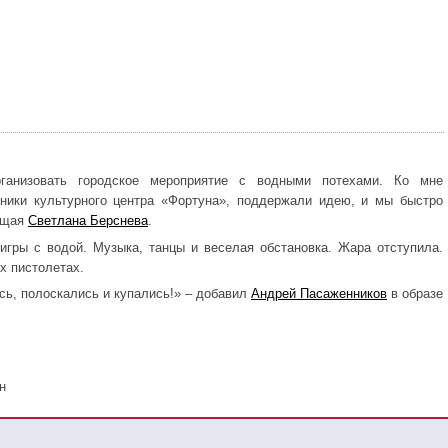
ганизовать городское мероприятие с водными потехами. Ко мне
ники культурного центра «Фортуна», поддержали идею, и мы быстро
дущая
Светлана Берснева
.
гры с водой. Музыка, танцы и веселая обстановка. Жара отступила.
х пистолетах.
сь, полоскались и купались!» – добавил
Андрей Пасаженников
в образе
н