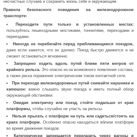
несчастных случаев и сохранить жизнь себе и окружающим.
Правила безопасного поведения на железнодорожном
транспорте:
Переходите пути только в установленных местах:
пользуйтесь пешеходными мостиками, тоннелями, переходами и
переездами.
Никогда не перебегайте перед приближающимся поездом,
даже если кажется, что он далеко. Поезд быстро движется и не
сможет остановиться мгновенно.
Запрещено ходить вдоль путей ближе пяти метров от
крайнего рельса.
Это опасно из-за возможного появления состава,
а также риска поражения электрическим током контактной сети.
При переходе железнодорожных путей снимайте наушники и
капюшон:
важно слышать звуки поезда и иметь полный обзор
окружающей обстановки.
Ожидая электричку или поезд, стойте подальше от края
платформы,
чтобы случайно не упасть на рельсы.
Нельзя прыгать с платформ на путь или садиться/стоять на
краях платформ.
Особенно опасно находиться вблизи платформ
во время движения поездов.
Категорически запрещается перелазить через вагоны и