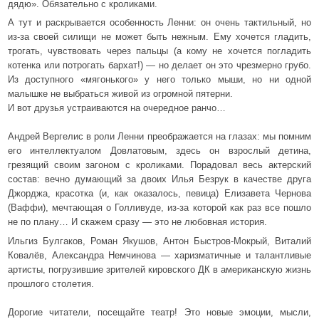
дядю». Обязательно с кроликами.
А тут и раскрывается особенность Ленни: он очень тактильный, но
из-за своей силищи не может быть нежным. Ему хочется гладить,
трогать, чувствовать через пальцы (а кому не хочется погладить
котенка или потрогать бархат!) — но делает он это чрезмерно грубо.
Из доступного «мягонького» у него только мыши, но ни одной
малышке не выбраться живой из огромной пятерни.
И вот друзья устраиваются на очередное ранчо…
Андрей Вергелис в роли Ленни преображается на глазах: мы помним
его интеллектуалом Довлатовым, здесь он взрослый детина,
грезящий своим загоном с кроликами. Порадовал весь актерский
состав: вечно думающий за двоих Илья Безрук в качестве друга
Джорджа, красотка (и, как оказалось, певица) Елизавета Чернова
(Ваффи), мечтающая о Голливуде, из-за которой как раз все пошло
не по плану… И скажем сразу — это не любовная история.
Ильгиз Булгаков, Роман Якушов, Антон Быстров-Мокрый, Виталий
Ковалёв, Александра Немчинова — харизматичные и талантливые
артисты, погрузившие зрителей кировского ДК в американскую жизнь
прошлого столетия.
Дорогие читатели, посещайте театр! Это новые эмоции, мысли,