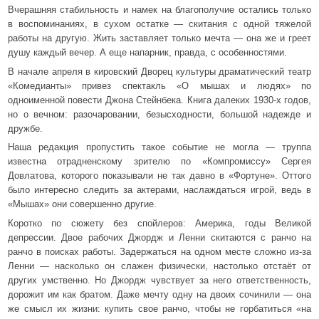
Вчерашняя стабильность и намек на благополучие остались только
в воспоминаниях, в сухом остатке — скитания с одной тяжелой
работы на другую. Жить заставляет только мечта — она же и греет
душу каждый вечер. А еще напарник, правда, с особенностями.
В начале апреля в кировский Дворец культуры драматический театр
«Комедианты» привез спектакль «О мышах и людях» по
одноименной повести Джона Стейнбека. Книга далеких 1930-х годов,
но о вечном: разочаровании, безысходности, большой надежде и
дружбе.
Наша редакция пропустить такое событие не могла — труппа
известна отрадненскому зрителю по «Компромиссу» Сергея
Довлатова, которого показывали не так давно в «Фортуне». Оттого
было интересно следить за актерами, наслаждаться игрой, ведь в
«Мышах» они совершенно другие.
Коротко по сюжету без спойлеров: Америка, годы Великой
депрессии. Двое рабочих Джордж и Ленни скитаются с ранчо на
ранчо в поисках работы. Задержаться на одном месте сложно из-за
Ленни — насколько он слажен физически, настолько отстаёт от
других умственно. Но Джордж чувствует за него ответственность,
дорожит им как братом. Даже мечту одну на двоих сочинили — она
же смысл их жизни: купить свое ранчо, чтобы не горбатиться «на