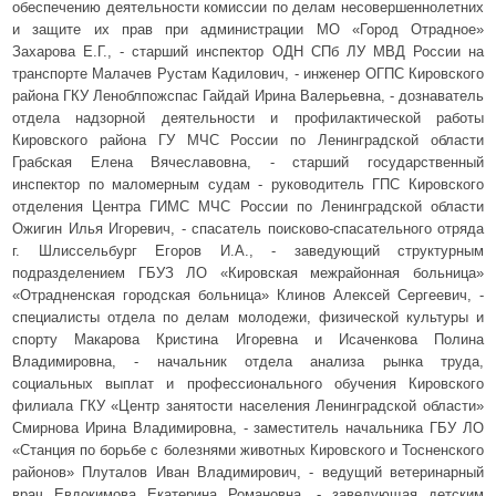
обеспечению деятельности комиссии по делам несовершеннолетних
и защите их прав при администрации МО «Город Отрадное»
Захарова Е.Г., - старший инспектор ОДН СПб ЛУ МВД России на
транспорте Малачев Рустам Кадилович, - инженер ОГПС Кировского
района ГКУ Леноблпожспас Гайдай Ирина Валерьевна, - дознаватель
отдела надзорной деятельности и профилактической работы
Кировского района ГУ МЧС России по Ленинградской области
Грабская Елена Вячеславовна, - старший государственный
инспектор по маломерным судам - руководитель ГПС Кировского
отделения Центра ГИМС МЧС России по Ленинградской области
Ожигин Илья Игоревич, - спасатель поисково-спасательного отряда
г. Шлиссельбург Егоров И.А., - заведующий структурным
подразделением ГБУЗ ЛО «Кировская межрайонная больница»
«Отрадненская городская больница» Клинов Алексей Сергеевич, -
специалисты отдела по делам молодежи, физической культуры и
спорту Макарова Кристина Игоревна и Исаченкова Полина
Владимировна, - начальник отдела анализа рынка труда,
социальных выплат и профессионального обучения Кировского
филиала ГКУ «Центр занятости населения Ленинградской области»
Смирнова Ирина Владимировна, - заместитель начальника ГБУ ЛО
«Станция по борьбе с болезнями животных Кировского и Тосненского
районов» Плуталов Иван Владимирович, - ведущий ветеринарный
врач Евдокимова Екатерина Романовна, - заведующая детским