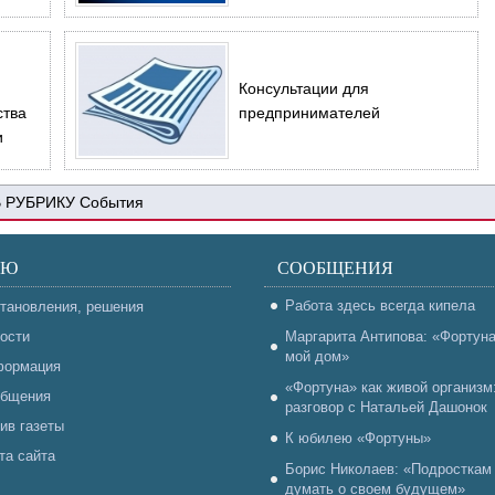
Консультации для
ства
предпринимателей
и
События
НЮ
СООБЩЕНИЯ
Работа здесь всегда кипела
тановления, решения
ости
Маргарита Антипова: «Фортун
мой дом»
ормация
«Фортуна» как живой организм
бщения
разговор с Натальей Дашонок
ив газеты
К юбилею «Фортуны»
та сайта
Борис Николаев: «Подросткам
думать о своем будущем»