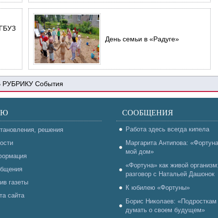
 ГБУЗ
День семьи в «Радуге»
События
НЮ
СООБЩЕНИЯ
Работа здесь всегда кипела
тановления, решения
ости
Маргарита Антипова: «Фортун
мой дом»
ормация
«Фортуна» как живой организм
бщения
разговор с Натальей Дашонок
ив газеты
К юбилею «Фортуны»
та сайта
Борис Николаев: «Подросткам
думать о своем будущем»