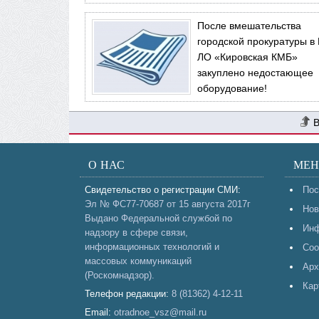
После вмешательства
городской прокуратуры в
ЛО «Кировская КМБ»
закуплено недостающее
оборудование!
О НАС
МЕ
Свидетельство о регистрации СМИ:
Пос
Эл № ФС77-70687 от 15 августа 2017г
Нов
Выдано Федеральной службой по
Инф
надзору в сфере связи,
информационных технологий и
Соо
массовых коммуникаций
Арх
(Роскомнадзор).
Кар
Телефон редакции:
8 (81362) 4-12-11
Email:
otradnoe_vsz@mail.ru