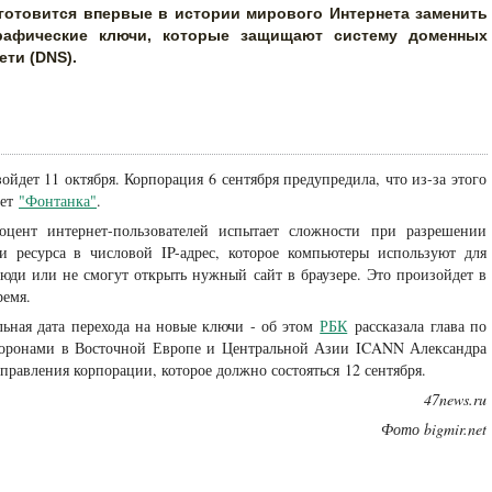
 готовится впервые в истории мирового Интернета заменить
рафические ключи, которые защищают систему доменных
ети (DNS).
йдет 11 октября. Корпорация 6 сентября предупредила, что из-за этого
шет
"Фонтанка"
.
цент интернет-пользователей испытает сложности при разрешении
 ресурса в числовой IP-адрес, которое компьютеры используют для
люди или не смогут открыть нужный сайт в браузере. Это произойдет в
ремя.
ельная дата перехода на новые ключи - об этом
РБК
рассказала глава по
торонами в Восточной Европе и Центральной Азии ICANN Александра
 правления корпорации, которое должно состояться 12 сентября.
47news.ru
Фото bigmir.net