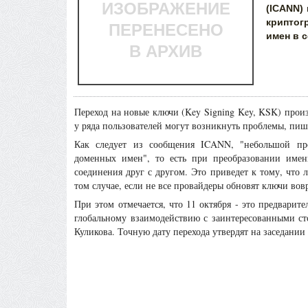
ИЗОБРАЖЕНИЕ
(ICANN)
криптог
ПЕРЕНЕСЕНО
имен в с
В АРХИВ
Переход на новые ключи (Key Signing Key, KSK) произо
у ряда пользователей могут возникнуть проблемы, пи
Как следует из сообщения ICANN, "небольшой про
доменных имен", то есть при преобразовании имени
соединения друг с другом. Это приведет к тому, что 
том случае, если не все провайдеры обновят ключи вов
При этом отмечается, что 11 октября - это предварит
глобальному взаимодействию с заинтересованными с
Куликова. Точную дату перехода утвердят на ​заседании