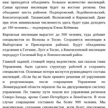
нам приходится объединять большое количество инспекций.
Самая крупная инспекция будет на востоке региона. Она
объединит шесть районов: Подпорожский, Лодейнопольский,
Бокситогорский, Тихвинский, Волховский и Киришский. Даже
при этом минимальная численность здесь будет едва доходить
до 180 человек», - подчеркнула Елена Кобякова.
Кировская инспекция вырастет до 300 человек, туда добавят
специалистов из Волхова и Тосно. Сохранятся инспекции в
Выборгском и Приозерском районах. Будут объединены
отделения в Гатчине, Луге и Тосно, а Кингисеппской инспекции
передадут Сосновый Бор и Ломоносовский район.
Главной задачей, стоящей перед ведомством, как сказала глава
Управления, было сделать структуру рабочей и сохранить
специалистов. Основные потери коснутся руководящего состава
инспекций. «Если бы не было принято решения об укрупнении
и реорганизации, после сокращения Управление по
Ленинградской области перешло бы на двухуровневую систему
управления. По такому пути пошли все управления регионов
Северо-Запада, кроме Санкт-Петербурга и Ленобласти. В этом
случае сокращение составило бы более 900 человек. Мы
максимально сохраним специалистов, всем будет предложена