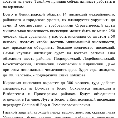
состоит на учете. Такой же принцип сейчас начинает работать и
по юрлицам.
Всего в Ленинградской области 14 инспекций межрайонного,
районного и городского уровня, их планируется укрупнить до
семи. В соответствии с требованиями Стратегической карты
минимальная численность инспекции может быть не менее 250
человек. «Для сравнения, у нас есть инспекция со штатом в 50
человек, поэтому чтобы достичь минимальной численности,
нам приходится объединять большое количество инспекций.
Самая крупная инспекция будет на востоке региона. Она
объединит шесть районов: Подпорожский, Лодейнопольский,
Бокситогорский, Тихвинский, Волховский и Киришский. Даже
при этом минимальная численность здесь будет едва доходить
до 180 человек», - подчеркнула Елена Кобякова.
Кировская инспекция вырастет до 300 человек, туда добавят
специалистов из Волхова и Тосно. Сохранятся инспекции в
Выборгском и Приозерском районах. Будут объединены
отделения в Гатчине, Луге и Тосно, а Кингисеппской инспекции
передадут Сосновый Бор и Ломоносовский район.
Главной задачей, стоящей перед ведомством, как сказала глава
Управления, было сделать структуру рабочей и сохранить